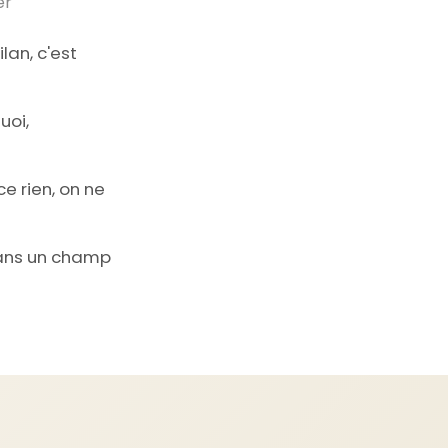
er
lan, c'est
uoi,
e rien, on ne
 dans un champ