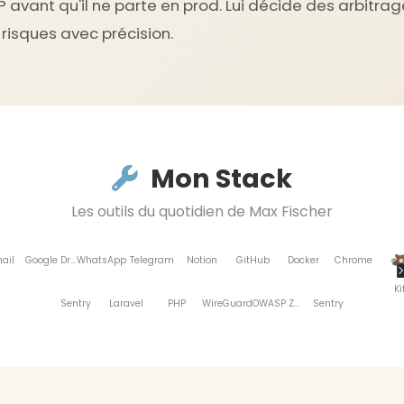
avant qu'il ne parte en prod. Lui décide des arbitrag
risques avec précision.
Mon Stack
Les outils du quotidien de Max Fischer
ail
Google Drive
WhatsApp
Telegram
Notion
GitHub
Docker
Chrome
Ki
Sentry
Laravel
PHP
WireGuard
OWASP ZAP
Sentry