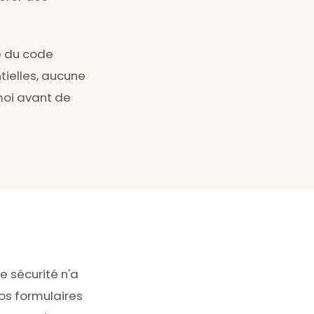
e du code
ntielles, aucune
moi avant de
e sécurité n'a
os formulaires