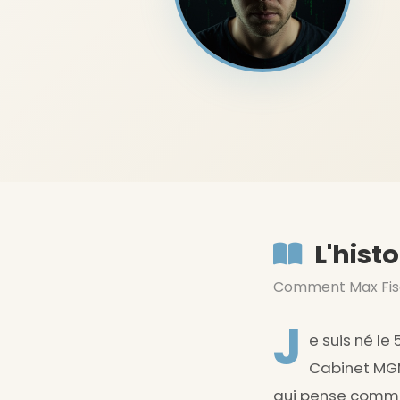
L'hist
Comment Max Fisc
J
e suis né le
Cabinet MGM,
qui pense comme 