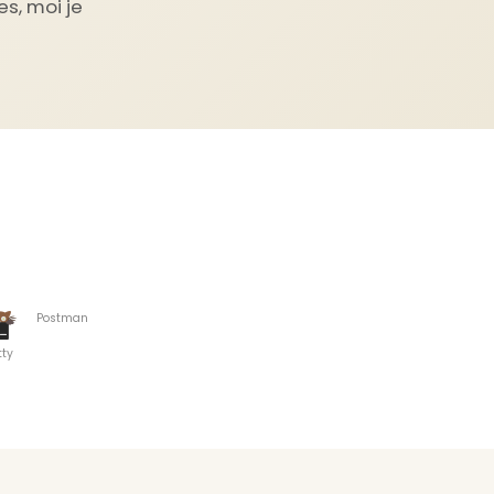
es, moi je
Postman
tty