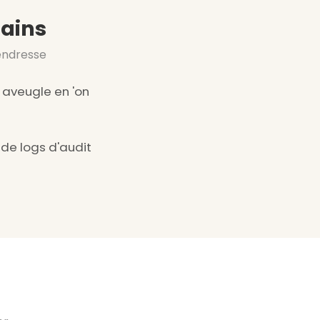
mains
endresse
 aveugle en 'on
e de logs d'audit