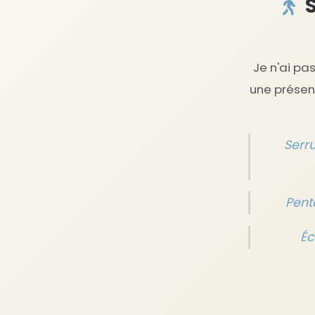
S
Je n'ai pa
une présenc
Serr
Pent
Éc