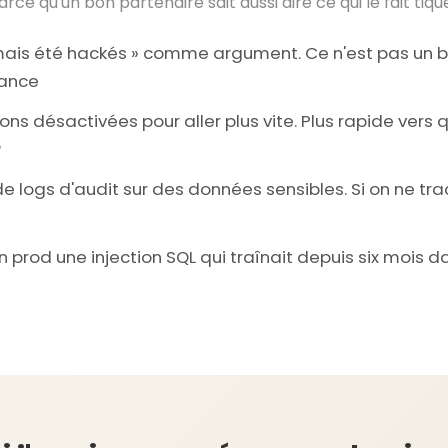
arce qu'un bon partenaire sait aussi dire ce qui le fait tiqu
mais été hackés » comme argument. Ce n'est pas un bi
hance
ons désactivées pour aller plus vite. Plus rapide vers q
?
e logs d'audit sur des données sensibles. Si on ne trac
n prod une injection SQL qui traînait depuis six mois