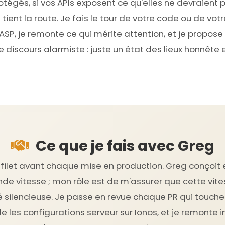
tégés, si vos APIs exposent ce qu'elles ne devraient p
ient la route. Je fais le tour de votre code ou de votr
ASP, je remonte ce qui mérite attention, et je propose
 discours alarmiste : juste un état des lieux honnête e
Ce que je fais avec Greg
r filet avant chaque mise en production. Greg conçoit 
ande vitesse ; mon rôle est de m'assurer que cette vit
é silencieuse. Je passe en revue chaque PR qui touch
lide les configurations serveur sur Ionos, et je remon