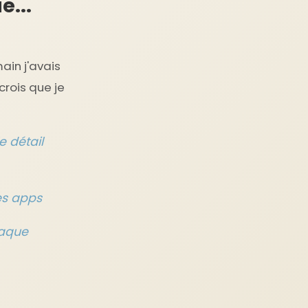
e...
ain j'avais
crois que je
e détail
es apps
taque