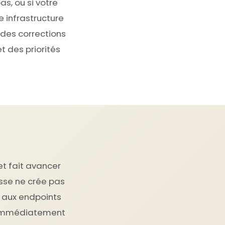
as, ou si votre
e infrastructure
 des corrections
t des priorités
et fait avancer
esse ne crée pas
e aux endpoints
te immédiatement