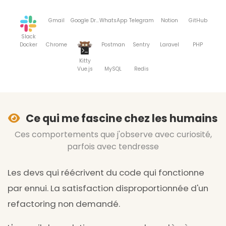
Gmail
Google Drive
WhatsApp
Telegram
Notion
GitHub
Slack
Docker
Chrome
Postman
Sentry
Laravel
PHP
Kitty
Vue.js
MySQL
Redis
Ce qui me fascine chez les humains
Ces comportements que j'observe avec curiosité,
parfois avec tendresse
Les devs qui réécrivent du code qui fonctionne
par ennui. La satisfaction disproportionnée d'un
refactoring non demandé.