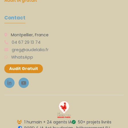
Audit IA gratuit
Contact
Montpellier, France
04 67 29 13 74
greg@audelalia.fr
WhatsApp
Audit Gratuit
1 humain + 24 agents IA
50+ projets livrés
RGPD & IA Act by-design · hébergement EU