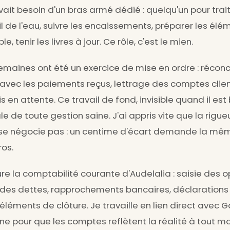
ait besoin d'un bras armé dédié : quelqu'un pour trait
l de l'eau, suivre les encaissements, préparer les élé
, tenir les livres à jour. Ce rôle, c'est le mien.
maines ont été un exercice de mise en ordre : réconci
avec les paiements reçus, lettrage des comptes client
 en attente. Ce travail de fond, invisible quand il est b
e de toute gestion saine. J'ai appris vite que la rigue
 se négocie pas : un centime d'écart demande la mê
ros.
sure la comptabilité courante d'Audelalia : saisie des o
des dettes, rapprochements bancaires, déclarations
léments de clôture. Je travaille en lien direct avec Ga
e pour que les comptes reflètent la réalité à tout m