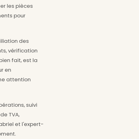
er les pièces
ments pour
liation des
s, vérification
ien fait, est la
ur en
me attention
pérations, suivi
 de TVA,
briel et l'expert-
oment.