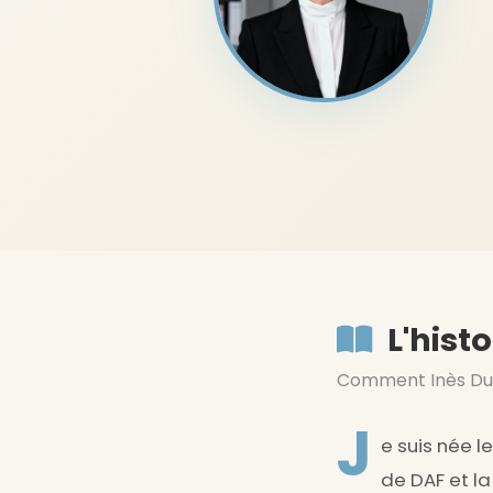
L'histo
Comment Inès Duv
J
e suis née l
de DAF et la