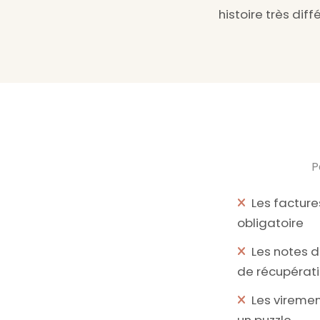
histoire très diff
P
Les factur
obligatoire
Les notes d
de récupérat
Les viremen
un puzzle