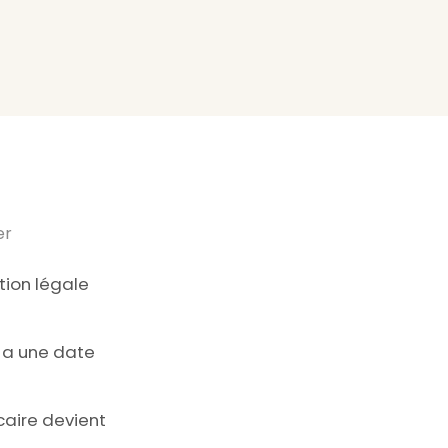
er
ion légale
A a une date
caire devient