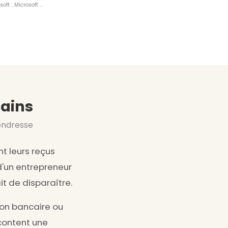
Microsoft Excel
Microsoft Word
mains
endresse
t leurs reçus
'un entrepreneur
it de disparaître.
ion bancaire ou
acontent une