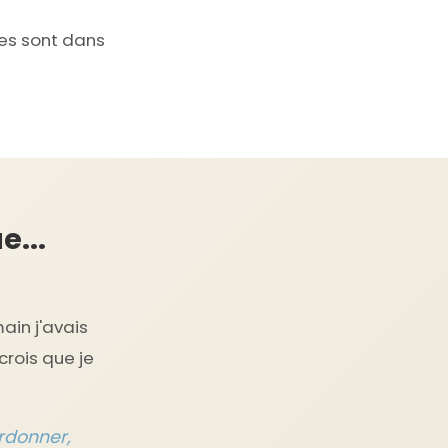
les sont dans
e...
ain j'avais
crois que je
rdonner,