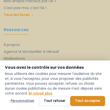
Mon emploi menacé par l'IA ?
C'est pas moi, c'est l'IA !
Tous les livres →
Ressources
À propos
Agence IA Montpellier & Hérault
Réalisations
L'équipe
Vous avez le contrôle sur vos données
Blog
Nous utilisons des cookies pour mesurer l'audience du site
et, si vous l'acceptez, pour vous proposer des publicités
Audelalia vs ESN
pertinentes. Vous pouvez accepter, refuser ou choisir.
Audit IA gratuit
Aucun cookie publicitaire ou de mesure n'est déposé sans
votre accord.
En savoir plus
.
Contact
Personnaliser
Tout refuser
Tout accepter