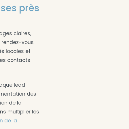
ises près
ages claires,
de rendez-vous
és locales et
les contacts
aque lead :
gmentation des
ion de la
s multiplier les
n de la