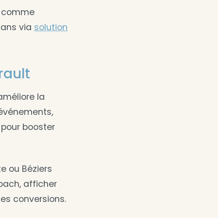
es comme
sans via
solution
rault
améliore la
s événements,
e pour booster
te ou Béziers
oach, afficher
es conversions.