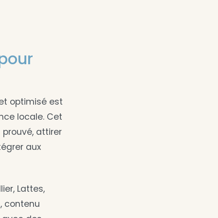
 pour
et optimisé est
nce locale. Cet
prouvé, attirer
tégrer aux
er, Lattes,
l, contenu