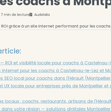
les coachs à Montp
7 min de lecture
Audelalia
rticle:
 — ROI et visibilité locale pour coachs à Castelnau-
s internet pour les coachs à Castelnau-le-Lez et Mo
s SEO local pour coachs dans l'Hérault (Montpellier
t UX locale pour entreprises près de Montpellier et
s locaux : coachs, restaurants, artisans de l'Héraul
 dans votre région — solutions digitales Montpellier