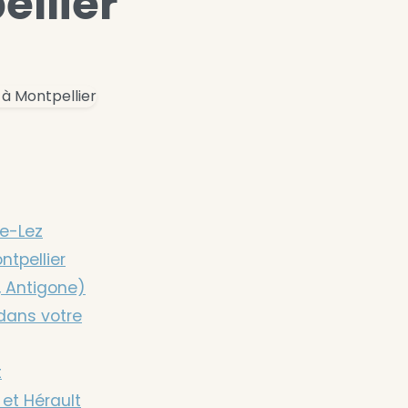
ellier
le-Lez
ntpellier
, Antigone)
 dans votre
t
 et Hérault