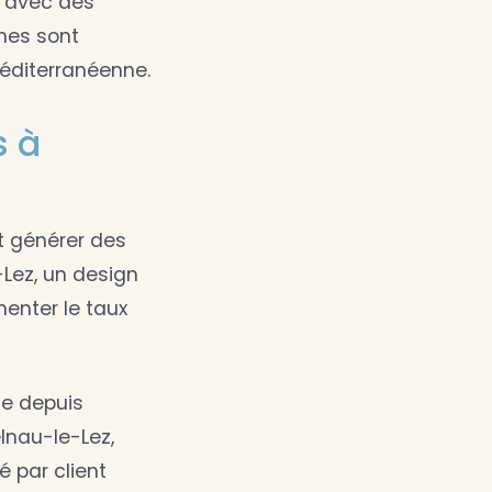
n avec des
ches sont
éditerranéenne.
s à
it générer des
-Lez, un design
enter le taux
ue depuis
lnau-le-Lez,
é par client