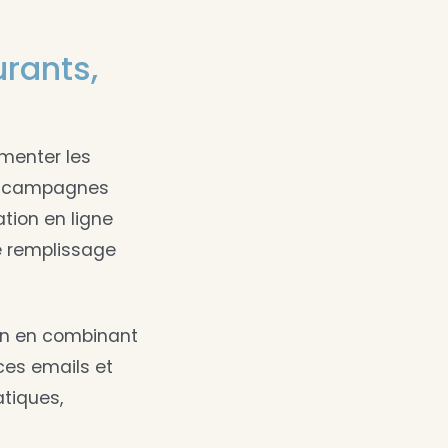
urants,
gmenter les
es campagnes
ation en ligne
de remplissage
ion en combinant
nces emails et
atiques,