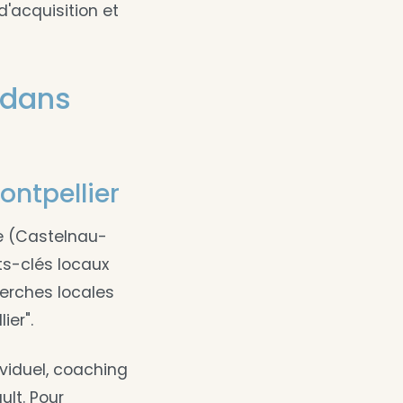
d'acquisition et
 dans
ontpellier
e (Castelnau-
ots-clés locaux
herches locales
ier".
viduel, coaching
ult. Pour