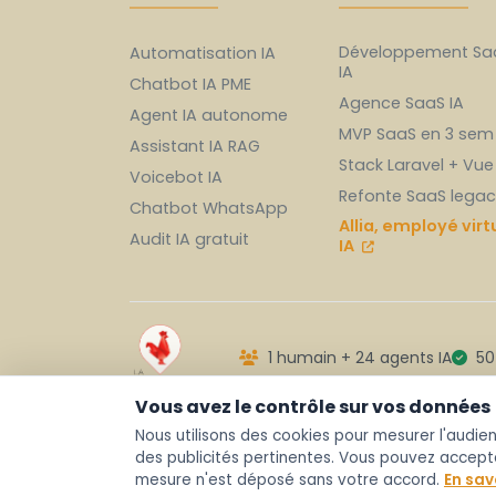
Développement Sa
Automatisation IA
IA
Chatbot IA PME
Agence SaaS IA
Agent IA autonome
MVP SaaS en 3 sem
Assistant IA RAG
Stack Laravel + Vue
Voicebot IA
Refonte SaaS lega
Chatbot WhatsApp
Allia, employé virt
Audit IA gratuit
IA
1 humain + 24 agents IA
50+
Vous avez le contrôle sur vos données
Nous utilisons des cookies pour mesurer l'audien
© 2026 AUDELALIA, SAS au capital de 1 000
des publicités pertinentes. Vous pouvez accepter
RCS Montpellier 103 178 471. Tous droits ré
mesure n'est déposé sans votre accord.
En sav