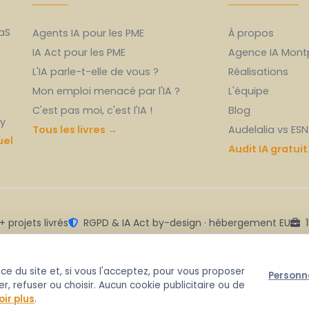
aS
Agents IA pour les PME
À propos
IA Act pour les PME
Agence IA Montpe
L'IA parle-t-elle de vous ?
Réalisations
Mon emploi menacé par l'IA ?
L'équipe
C'est pas moi, c'est l'IA !
Blog
cy
Tous les livres →
Audelalia vs ESN
uel
Audit IA gratuit
 projets livrés
RGPD & IA Act by-design · hébergement EU
1
ce du site et, si vous l'acceptez, pour vous proposer
Personn
 €
Mentions légales
Poli
, refuser ou choisir. Aucun cookie publicitaire ou de
servés.
oir plus
.