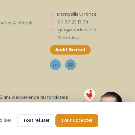
Montpellier, France
04 67 29 13 74
llier & Hérault
greg@audelalia.fr
WhatsApp
Audit Gratuit
5 ans d'expérience du fondateur
aliser
Tout refuser
Tout accepter
tique de confidentialité
Gérer les cookies