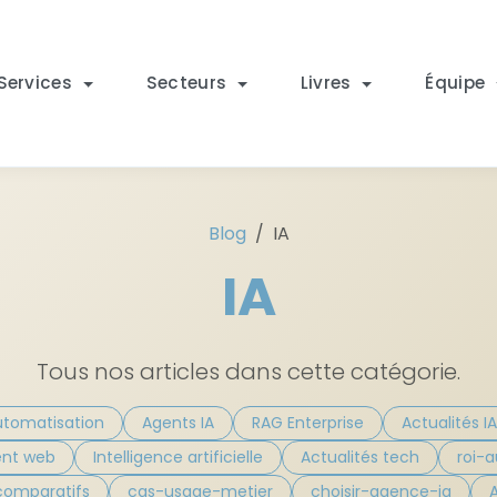
Services
Secteurs
Livres
Équipe
Blog
IA
IA
Tous nos articles dans cette catégorie.
utomatisation
Agents IA
RAG Enterprise
Actualités IA
nt web
Intelligence artificielle
Actualités tech
roi-
comparatifs
cas-usage-metier
choisir-agence-ia
A