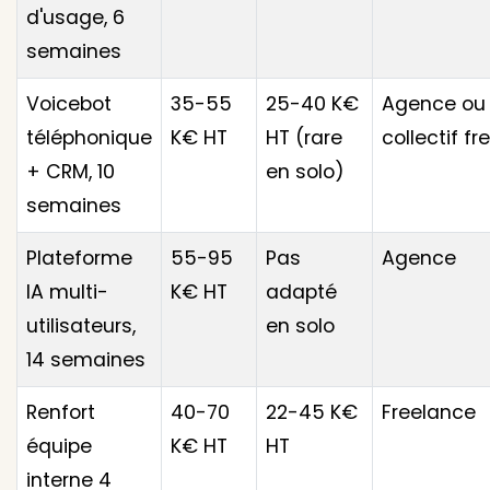
d'usage, 6
semaines
Voicebot
35-55
25-40 K€
Agence ou
téléphonique
K€ HT
HT (rare
collectif f
+ CRM, 10
en solo)
semaines
Plateforme
55-95
Pas
Agence
IA multi-
K€ HT
adapté
utilisateurs,
en solo
14 semaines
Renfort
40-70
22-45 K€
Freelance
équipe
K€ HT
HT
interne 4