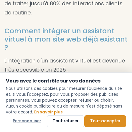
de traiter jusqu'à 80% des interactions clients
de routine.
Comment intégrer un assistant
virtuel à mon site web déjà existant
?
L'intégration d'un assistant virtuel est devenue
très accessible en 2025 :
Vous avez le contrôle sur vos données
Installation via un simple widget JavaScript
Nous utilisons des cookies pour mesurer l'audience du site
et, si vous l'acceptez, pour vous proposer des publicités
Configuration possible sans compétences
pertinentes. Vous pouvez accepter, refuser ou choisir.
techniques particulières
Aucun cookie publicitaire ou de mesure n'est déposé sans
votre accord.
En savoir plus
.
Compatibilité garantie avec les principales
Personnaliser
Tout refuser
Tout accepter
plateformes e-commerce
Possibilité de personnalisation selon votre